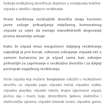
funkcija reciklažnog dvorišta je doprinos u smanjivanju količine
otpada u okolišu i njegovo recikliranje.
Pravo korištenja reciklažnih dvorišta imaju korisnici
javne usluge prikupljanja miješanog komunalnog
otpada uz uvjet da nemaju nepodmirenih dugovanja
prema davatelju usluge.
Kako bi otpad imao mogućnost daljnjeg recikliranja
najvažniji je prvi korak, odnosno odvajanje otpada već u
samom kućanstvu jer je otpad samo kao odvojen
prihvatljiv za zaprimanje u reciklažno dvorište i za daljnji
postupak uspješnog recikliranja.
Vrste otpada koji možete
besplatno
odložiti u reciklažnom
dvorištu su: otpadni papir, otpadni metal, otpadno staklo,
otpadna plastika, otpadni tekstil, krupni (glomazni) otpad,
jestiva ulja i masti, boje, deterdženti, lijekovi, električna i
elektronička oprema, otpadni tiskarski toneri, otpadne gume,