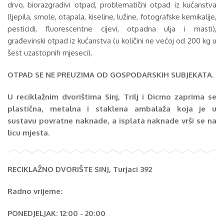
drvo, biorazgradivi otpad, problematični otpad iz kućanstva
(ljepila, smole, otapala, kiseline, lužine, fotografske kemikalije,
pesticidi, fluorescentne cijevi, otpadna ulja i masti),
građevinski otpad iz kućanstva (u količini ne većoj od 200 kg u
šest uzastopnih mjeseci).
OTPAD SE NE PREUZIMA OD GOSPODARSKIH SUBJEKATA.
U reciklažnim dvorištima Sinj, Trilj i Dicmo zaprima se
plastična, metalna i staklena ambalaža koja je u
sustavu povratne naknade, a isplata naknade vrši se na
licu mjesta
.
RECIKLAŽNO DVORIŠTE SINJ, Turjaci 392
Radno vrijeme:
PONEDJELJAK: 12:00 - 20:00