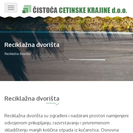
Toggle
navigation
Reciklažna dvorišta
Reciklažna dvorišta
Reciklažna dvorišta
Reciklažna dvorišta su ograđeni i nadzirani prostori namijenjeni
odvojenom prikupljanju, razvrstavanju i privremenom
skladištenju manjih količina otpada iz kućanstva. Osnovna