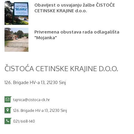
Obavijest o usvajanju žalbe ČISTOĆE
CETINSKE KRAJINE d.o.o.
Privremena obustava rada odlagališta
"Mojanka"
ČISTOĆA CETINSKE KRAJINE D.O.O.
126. Brigade HV-a 13, 21230 Sinj
tajnica@cistoca-ck.hr
126. Brigade HV-a 13, 21230 Sinj
021/668-140